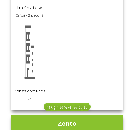
Km 4 variante
Cajicá – Zipaquirá
Zonas comunes
24
Ingresa aquí
Zento