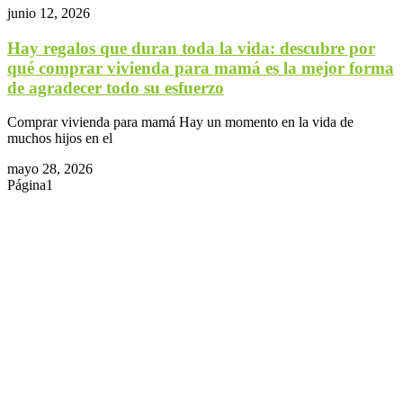
junio 12, 2026
Hay regalos que duran toda la vida: descubre por
qué comprar vivienda para mamá es la mejor forma
de agradecer todo su esfuerzo
Comprar vivienda para mamá Hay un momento en la vida de
muchos hijos en el
mayo 28, 2026
Página
1
Página
2
Página
3
Página
4
Página
5